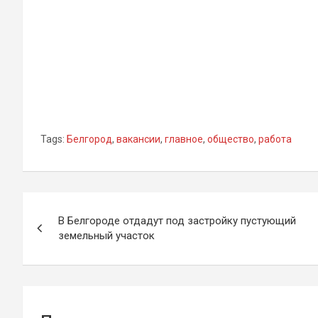
Tags:
Белгород
,
вакансии
,
главное
,
общество
,
работа
Навигация
В Белгороде отдадут под застройку пустующий
по
земельный участок
записям