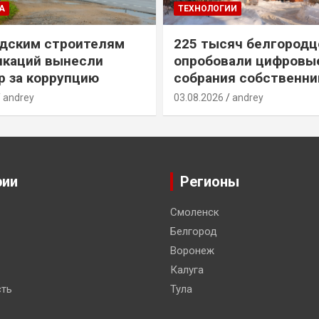
А
ТЕХНОЛОГИИ
дским строителям
225 тысяч белгородц
икаций вынесли
опробовали цифровы
р за коррупцию
собрания собственни
andrey
03.08.2026
andrey
рии
Регионы
Смоленск
Белгород
Воронеж
Калуга
ть
Тула