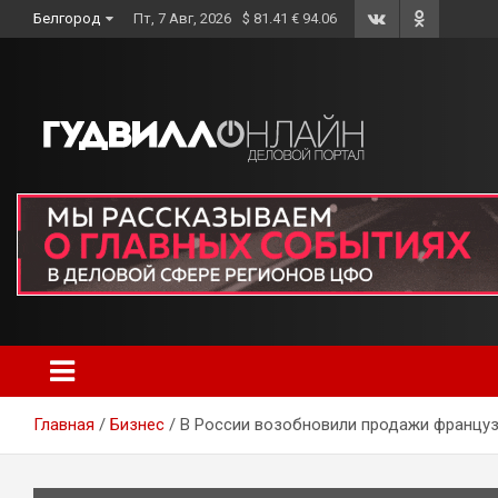
Skip
Белгород
Пт, 7 Авг, 2026
$ 81.41 € 94.06
to
content
Главная
Бизнес
В России возобновили продажи францу