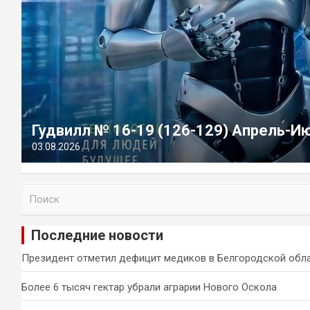
Гудвилл № 16-19 (126-129) Апрель-И
03.08.2026
П
о
и
Последние новости
с
к
Президент отметил дефицит медиков в Белгородской обл
Более 6 тысяч гектар убрали аграрии Нового Оскола