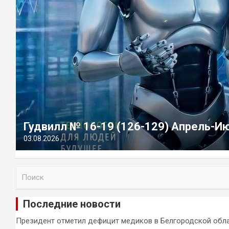
Гудвилл № 16-19 (126-129) Апрель-И
03.08.2026
П
о
и
Последние новости
с
к
Президент отметил дефицит медиков в Белгородской обл