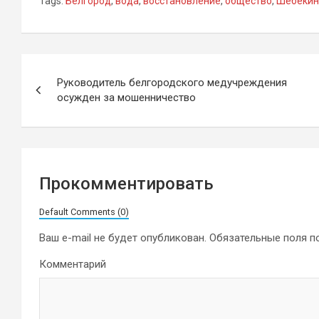
Tags:
Белгород
,
вода
,
восстановление
,
общество
,
Шебекин
Навигация
Руководитель белгородского медучреждения
по
осужден за мошенничество
записям
Прокомментировать
Default Comments (0)
Ваш e-mail не будет опубликован.
Обязательные поля 
Комментарий