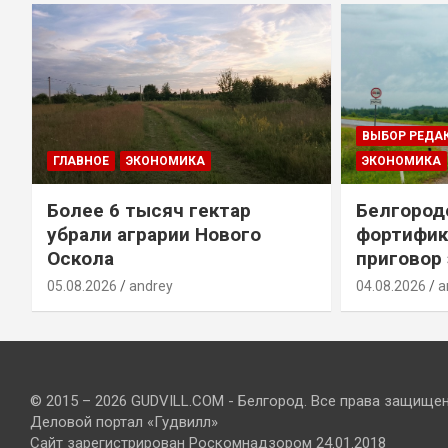
ВЫБОР РЕДА
ГЛАВНОЕ
ЭКОНОМИКА
ЭКОНОМИКА
Более 6 тысяч гектар
Белгород
убрали аграрии Нового
фортифик
Оскола
приговор
05.08.2026
andrey
04.08.2026
a
© 2015 – 2026 GUDVILL.COM - Белгород. Все права защище
Деловой портал «Гудвилл»
Сайт зарегистрирован Роскомнадзором 24.01.2018