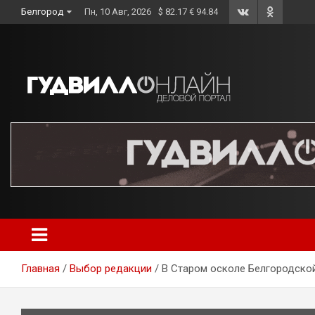
Skip
Белгород
Пн, 10 Авг, 2026
$ 82.17 € 94.84
to
content
Главная
Выбор редакции
В Старом осколе Белгородской