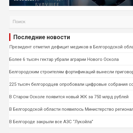
П
о
и
Последние новости
с
к
Президент отметил дефицит медиков в Белгородской обл
Более 6 тысяч гектар убрали аграрии Нового Оскола
Белгородским строителям фортификаций вынесли пригово
225 тысяч белгородцев опробовали цифровые собрания с
В Старом Осколе появится новый ЖК за 750 млрд рублей
В Белгородской области появилось Министерство региона
В Белгороде закрыли все АЗС “Лукойла”