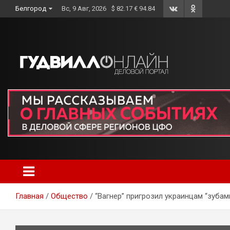
Skip
Белгород
Вс, 9 Авг, 2026
$ 82.17 € 94.84
to
content
Главная
Общество
“Вагнер” пригрозил украинцам “зуба