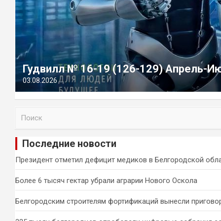
Гудвилл № 16-19 (126-129) Апрель-И
03.08.2026
П
о
и
Последние новости
с
к
Президент отметил дефицит медиков в Белгородской обл
Более 6 тысяч гектар убрали аграрии Нового Оскола
Белгородским строителям фортификаций вынесли пригово