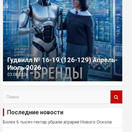
Гудвилл № 16-19 (126-129) Апрель-
Июль 2026
03.08.2026
П
о
и
Последние новости
с
к
Более 6 тысяч гектар убрали аграрии Нового Оскола