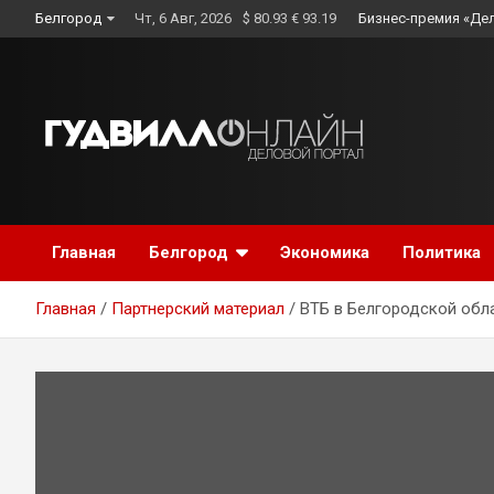
Skip
Белгород
Чт, 6 Авг, 2026
$ 80.93 € 93.19
Бизнес-премия «Де
to
content
Главная
Белгород
Экономика
Политика
Главная
Партнерский материал
ВТБ в Белгородской обл