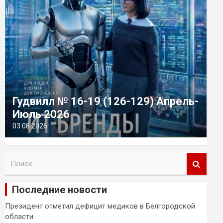
Гудвилл № 16-19 (126-129) Апрель-
Июль 2026
03.08.2026
П
о
и
Последние новости
с
к
Президент отметил дефицит медиков в Белгородской
области