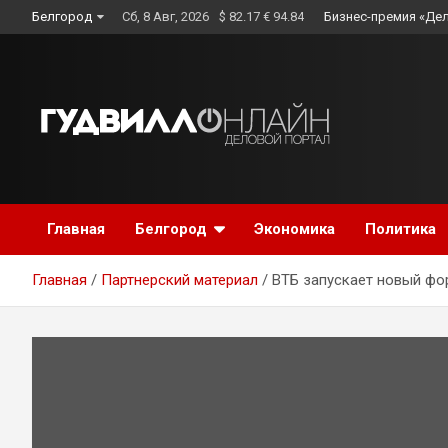
Skip
Белгород
Сб, 8 Авг, 2026
$ 82.17 € 94.84
Бизнес-премия «Де
to
content
Главная
Белгород
Экономика
Политика
Главная
Партнерский материал
ВТБ запускает новый фо