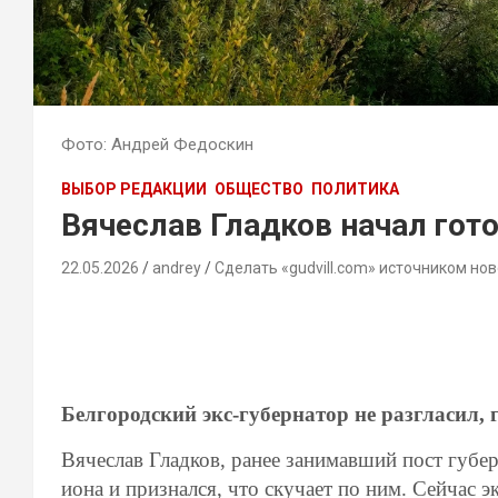
Фото: Андрей Федоскин
ВЫБОР РЕДАКЦИИ
ОБЩЕСТВО
ПОЛИТИКА
Вячеслав Гладков начал гот
22.05.2026
andrey
Сделать «gudvill.com» источником нов
Белгородский экс-губернатор не разгласил, г
Вячеслав
Гладков,
ранее
занимавший
пост
губер
иона
и
признался,
что
скучает
по
ним.
Сейчас
эк