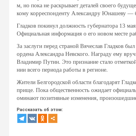
м,
но
пока
не
раскрывает
деталей
своего
будуще
кому
корреспонденту
Александру
Юнашеву
— б
Гладков
покинул
должность
губернатора
13
мая
О
фициальная
информация
о
его
новом
месте
ра
За
заслуги
перед
страной
Вячеслав
Гладков
был
ордена
Александра
Невского.
Награду
ему
вруч
Владимир
Путин.
Это
признание
стало
отметко
нии
всего
периода
работы
в
регионе.
Жители
Белгородской
области
благодарят
Гладк
прище.
Пока
общественность
ожидает
официал
оминают
позитивные
изменения,
произошедши
Рассказать об этом: