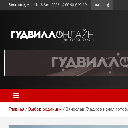
Skip
Белгород
Чт, 6 Авг, 2026
$ 80.93 € 93.19
to
content
Главная
Выбор редакции
Вячеслав Гладков начал готов