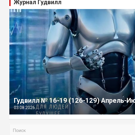
Журнал Гудвилл
Гудвилл № 16-19 (126-129) Апрель-И
03.08.2026
П
о