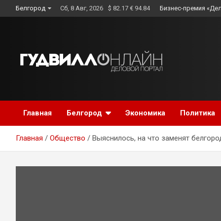
Skip
Белгород
Сб, 8 Авг, 2026
$ 82.17 € 94.84
Бизнес-премия «Де
to
content
Главная
Белгород
Экономика
Политика
Главная
Общество
Выяснилось, на что заменят белгор