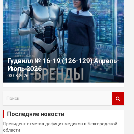
Гудвилл № 16-19 (126-129) Апрель-
Июль 2026
03.08.2026
П
о
и
Последние новости
с
к
Президент отметил дефицит медиков в Белгородской
области