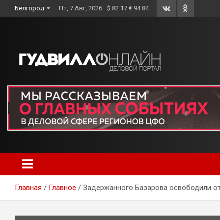
Skip
Белгород
Пт, 7 Авг, 2026
$ 82.17 € 94.84
to
content
Главная
Главное
Задержанного Базарова освободили от