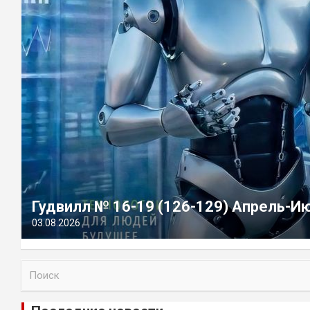
Гудвилл № 16-19 (126-129) Апрель-И
03.08.2026
П
о
и