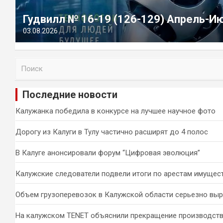
Гудвилл № 16-19 (126-129) Апрель-И
03.08.2026
П
о
и
Последние новости
с
к
Калужанка победила в конкурсе на лучшее научное фото
Дорогу из Калуги в Тулу частично расширят до 4 полос
В Калуге анонсировали форум “Цифровая эволюция”
Калужские следователи подвели итоги по арестам имущес
Объем грузоперевозок в Калужской области серьезно вы
На калужском TENET объяснили прекращение производств