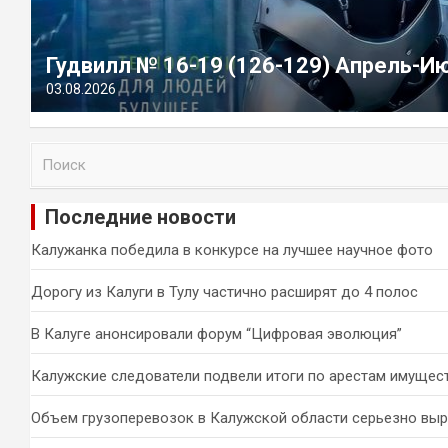
Гудвилл № 16-19 (126-129) Апрель-И
03.08.2026
П
о
и
Последние новости
с
к
Калужанка победила в конкурсе на лучшее научное фото
Дорогу из Калуги в Тулу частично расширят до 4 полос
В Калуге анонсировали форум “Цифровая эволюция”
Калужские следователи подвели итоги по арестам имущес
Объем грузоперевозок в Калужской области серьезно вы