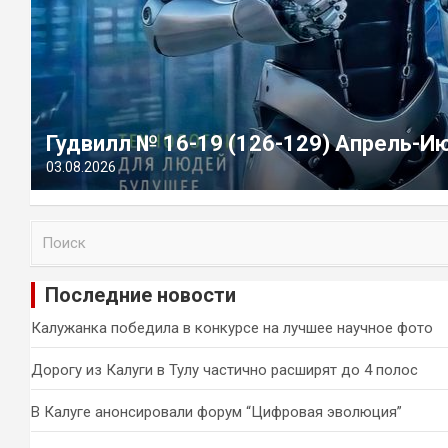
Гудвилл № 16-19 (126-129) Апрель-И
03.08.2026
П
о
и
Последние новости
с
к
Калужанка победила в конкурсе на лучшее научное фото
Дорогу из Калуги в Тулу частично расширят до 4 полос
В Калуге анонсировали форум “Цифровая эволюция”