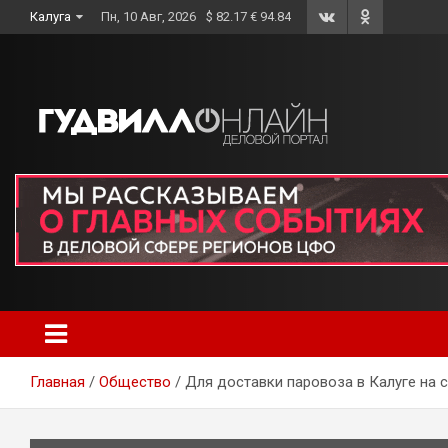
Skip
Калуга
Пн, 10 Авг, 2026
$ 82.17 € 94.84
to
content
Главная
Общество
Для доставки паровоза в Калуге на 