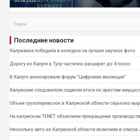
03.08.2026
П
о
и
Последние новости
с
к
Калужанка победила в конкурсе на лучшее научное фото
Дорогу из Калуги в Тулу частично расширят до 4 полос
В Калуге анонсировали форум “Цифровая эволюция”
Калужские следователи подвели итоги по арестам имущес
Объем грузоперевозок в Калужской области серьезно вы
На калужском TENET объяснили прекращение производств
Несколько авто из Калужской области включили в список 