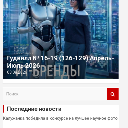
Гудвилл № 16-19 (126-129) Апрель-
Июль 2026
03.08.2026
П
о
и
Последние новости
с
к
Калужанка победила в конкурсе на лучшее научное фото