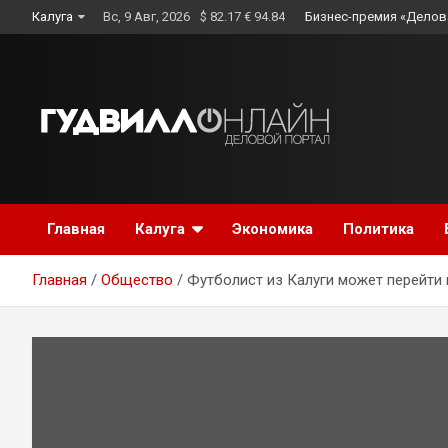
Skip
Калуга
Вс, 9 Авг, 2026
$ 82.17 € 94.84
Бизнес-премия «Делов
to
content
Главная
Калуга
Экономика
Политика
Главная
Общество
Футболист из Калуги может перейти