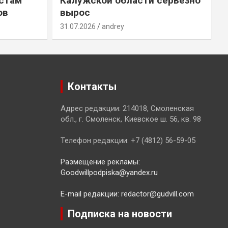
естам
Калужской области серьезно
ов
вырос
31.07.2026
andrey
3
Контакты
Адрес редакции: 214018, Смоленская
обл., г. Смоленск, Киевское ш. 56, кв. 98
Телефон редакции: +7 (4812) 56-59-05
Размещение рекламы:
Goodwillpodpiska@yandex.ru
E-mail редакции: redactor@gudvill.com
Подписка на новости