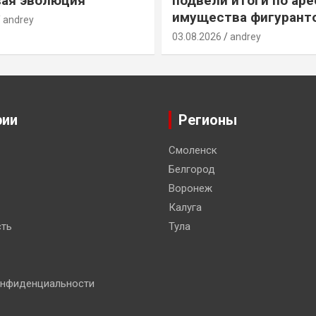
ая эволюция”
подвели итоги по ар
имущества фигурант
andrey
03.08.2026
andrey
рии
Регионы
Смоленск
Белгород
Воронеж
Калуга
ть
Тула
онфиденциальности