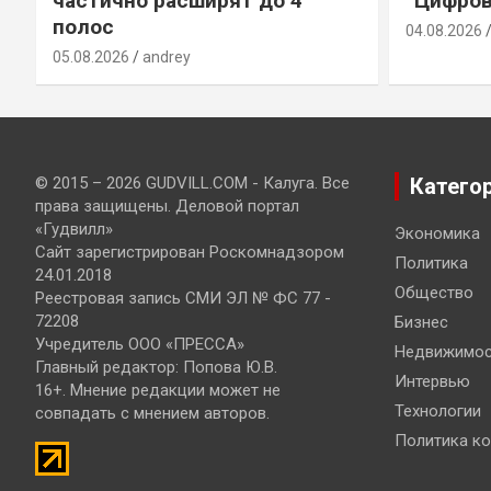
частично расширят до 4
“Цифров
полос
04.08.2026
05.08.2026
andrey
© 2015 – 2026 GUDVILL.COM - Калуга. Все
Катего
права защищены. Деловой портал
«Гудвилл»
Экономика
Сайт зарегистрирован Роскомнадзором
Политика
24.01.2018
Общество
Реестровая запись СМИ ЭЛ № ФС 77 -
72208
Бизнес
Учредитель ООО «ПРЕССА»
Недвижимос
Главный редактор: Попова Ю.В.
Интервью
16+. Мнение редакции может не
Технологии
совпадать с мнением авторов.
Политика к