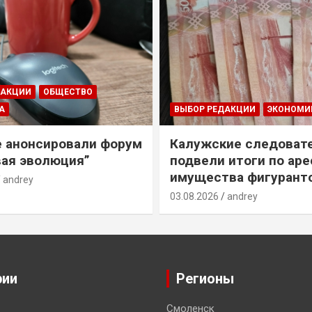
ДАКЦИИ
ОБЩЕСТВО
А
ВЫБОР РЕДАКЦИИ
ЭКОНОМИ
е анонсировали форум
Калужские следоват
ая эволюция”
подвели итоги по ар
имущества фигурант
andrey
03.08.2026
andrey
рии
Регионы
Смоленск