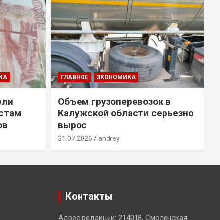
КА
ГЛАВНОЕ
ЭКОНОМИКА
ели
Объем грузоперевозок в
естам
Калужской области серьезно
ов
вырос
31.07.2026
andrey
3
Контакты
Адрес редакции: 214018, Смоленская