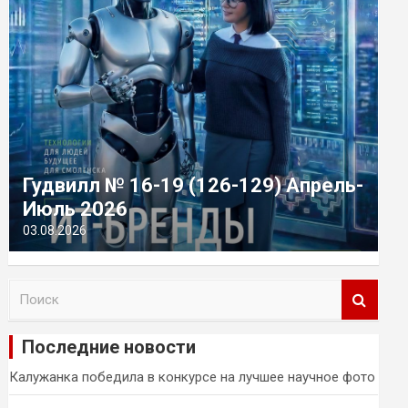
Гудвилл № 16-19 (126-129) Апрель-
Июль 2026
03.08.2026
П
о
и
Последние новости
с
к
Калужанка победила в конкурсе на лучшее научное фото