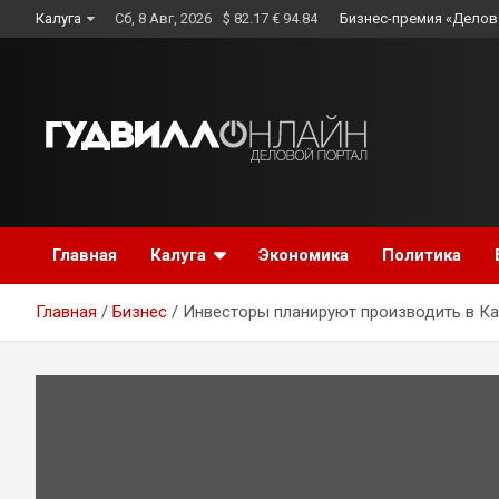
Skip
Калуга
Сб, 8 Авг, 2026
$ 82.17 € 94.84
Бизнес-премия «Делов
to
content
Главная
Калуга
Экономика
Политика
Главная
Бизнес
Инвесторы планируют производить в Ка