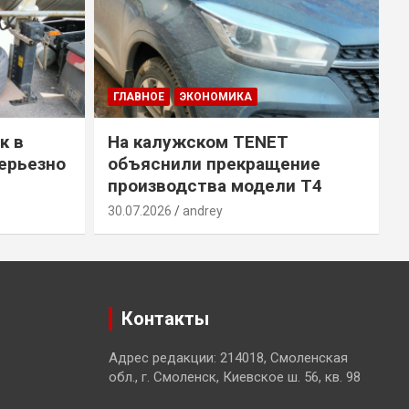
ГЛАВНОЕ
ЭКОНОМИКА
к в
На калужском TENET
ерьезно
объяснили прекращение
производства модели T4
30.07.2026
andrey
2
Контакты
Адрес редакции: 214018, Смоленская
обл., г. Смоленск, Киевское ш. 56, кв. 98