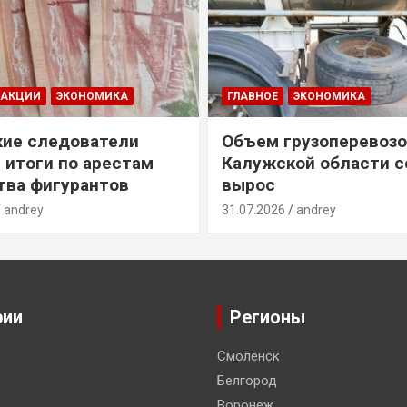
ДАКЦИИ
ЭКОНОМИКА
ГЛАВНОЕ
ЭКОНОМИКА
ие следователи
Объем грузоперевозо
 итоги по арестам
Калужской области с
ва фигурантов
вырос
andrey
31.07.2026
andrey
рии
Регионы
Смоленск
Белгород
Воронеж