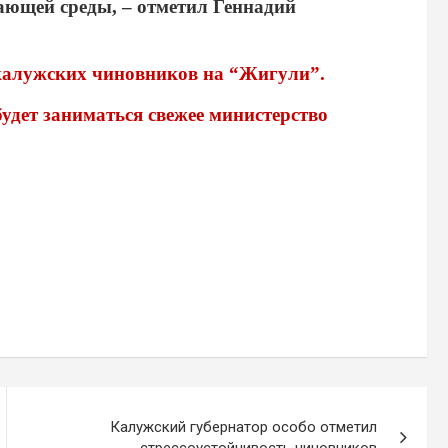
ающей среды, – отметил Геннадий
калужских чиновников на “Жигули”.
будет заниматься свежее министерство
Калужский губернатор особо отметил
стрессоустойчивость чиновников