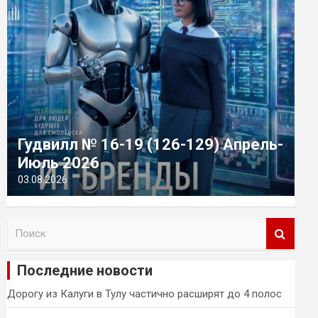
Гудвилл № 16-19 (126-129) Апрель-
Июль 2026
03.08.2026
П
о
и
Последние новости
с
к
Дорогу из Калуги в Тулу частично расширят до 4 полос