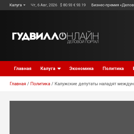
Skip
Калуга
Чт, 6 Авг, 2026
$ 80.93 € 93.19
Бизнес-премия «Делов
to
content
Главная
Калуга
Экономика
Политика
Главная
Политика
Калужские депутаты наладят междун