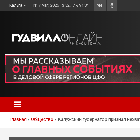
Skip
Калуга
Пт, 7 Авг, 2026
$ 82.17 € 94.84
to
content
Главная
Общество
Калужский губернатор признал нехва