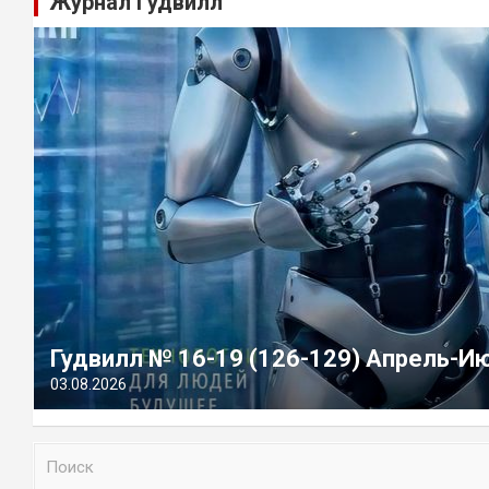
Журнал Гудвилл
Гудвилл № 16-19 (126-129) Апрель-И
03.08.2026
П
о