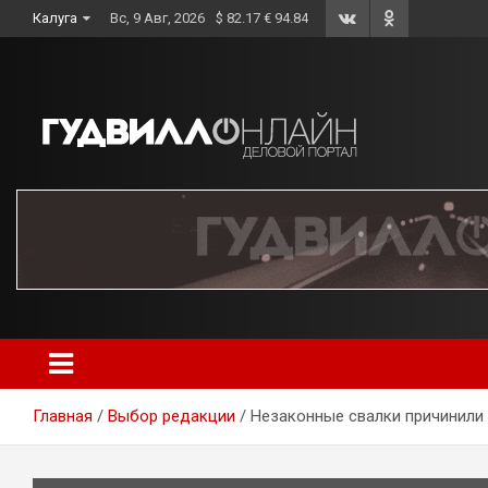
Skip
Калуга
Вс, 9 Авг, 2026
$ 82.17 € 94.84
to
content
Главная
Выбор редакции
Незаконные свалки причинили 