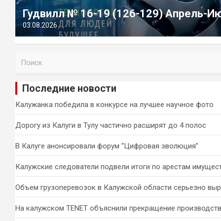
Гудвилл № 16-19 (126-129) Апрель-И
03.08.2026
П
о
и
Последние новости
с
к
Калужанка победила в конкурсе на лучшее научное фото
Дорогу из Калуги в Тулу частично расширят до 4 полос
В Калуге анонсировали форум “Цифровая эволюция”
Калужские следователи подвели итоги по арестам имущес
Объем грузоперевозок в Калужской области серьезно вы
На калужском TENET объяснили прекращение производств