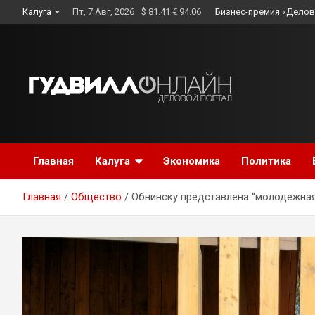
Skip
Калуга
Пт, 7 Авг, 2026
$ 81.41 € 94.06
Бизнес-премия «Делов
to
content
Главная
Калуга
Экономика
Политика
Главная
Общество
Обнинску представлена “молодежная