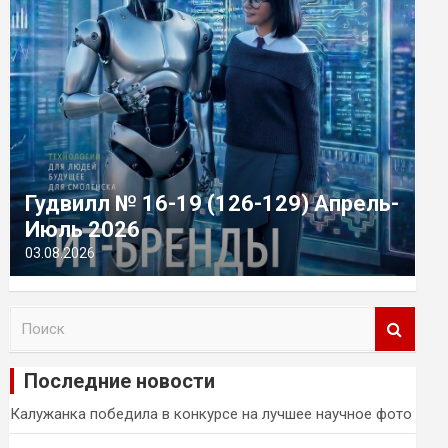
Гудвилл № 16-19 (126-129) Апрель-
Июль 2026
03.08.2026
П
о
и
Последние новости
с
к
Калужанка победила в конкурсе на лучшее научное фото