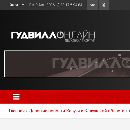
Skip
Калуга
Вс, 9 Авг, 2026
$ 82.17 € 94.84
to
content
Главная
Деловые новости Калуги и Калужской области