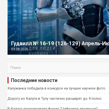
Гудвилл № 16-19 (126-129) Апрель-И
03.08.2026
П
о
и
Последние новости
с
к
Калужанка победила в конкурсе на лучшее научное фото
Дорогу из Калуги в Тулу частично расширят до 4 полос
В Калуге анонсировали форум “Цифровая эволюция”