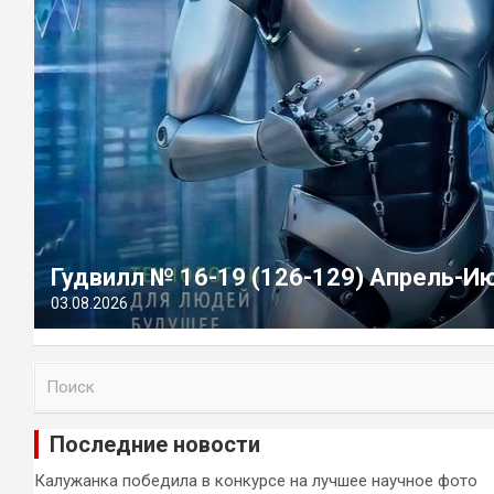
Гудвилл № 16-19 (126-129) Апрель-И
03.08.2026
П
о
и
Последние новости
с
к
Калужанка победила в конкурсе на лучшее научное фото