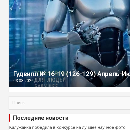
Гудвилл № 16-19 (126-129) Апрель-И
03.08.2026
П
о
и
Последние новости
с
к
Калужанка победила в конкурсе на лучшее научное фото