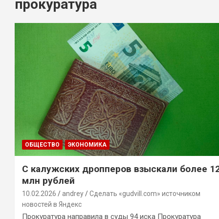
прокуратура
ОБЩЕСТВО
ЭКОНОМИКА
С калужских дропперов взыскали более 1
млн рублей
10.02.2026
andrey
Сделать «gudvill.com» источником
новостей в Яндекс
Прокуратура направила в суды 94 иска Прокуратура