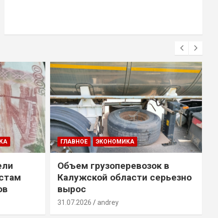
КА
ГЛАВНОЕ
ЭКОНОМИКА
ели
Объем грузоперевозок в
естам
Калужской области серьезно
ов
вырос
31.07.2026
andrey
3