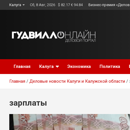
Skip
Калуга
Сб, 8 Авг, 2026
$ 82.17 € 94.84
Бизнес-премия «Делов
to
content
Главная
Калуга
Экономика
Политика
Главная
Деловые новости Калуги и Калужской области
зарплаты