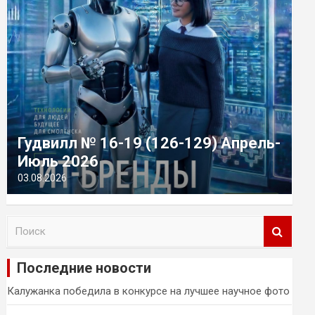
Гудвилл № 16-19 (126-129) Апрель-
Июль 2026
03.08.2026
П
о
и
Последние новости
с
к
Калужанка победила в конкурсе на лучшее научное фото