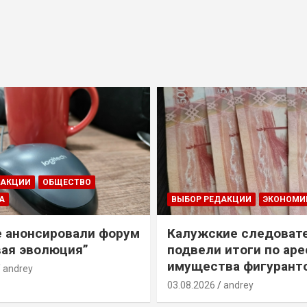
ДАКЦИИ
ОБЩЕСТВО
А
ВЫБОР РЕДАКЦИИ
ЭКОНОМИ
е анонсировали форум
Калужские следоват
ая эволюция”
подвели итоги по ар
имущества фигурант
andrey
03.08.2026
andrey