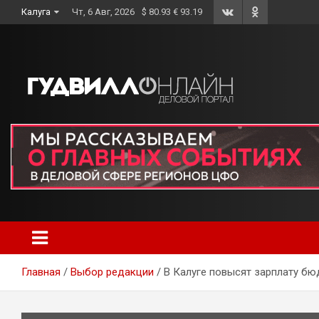
Skip
Калуга
Чт, 6 Авг, 2026
$ 80.93 € 93.19
to
content
Главная
Выбор редакции
В Калуге повысят зарплату б