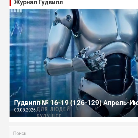
Журнал Гудвилл
Гудвилл № 16-19 (126-129) Апрель-И
03.08.2026
П
о