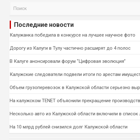
П
о
и
Последние новости
с
к
Калужанка победила в конкурсе на лучшее научное фото
Дорогу из Калуги в Тулу частично расширят до 4 полос
В Калуге анонсировали форум “Цифровая эволюция”
Калужские следователи подвели итоги по арестам имущес
Объем грузоперевозок в Калужской области серьезно вы
На калужском TENET объяснили прекращение производств
Несколько авто из Калужской области включили в список 
На 10 млрд рублей снизился долг Калужской области