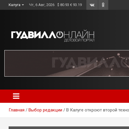
Skip
Калуга
Чт, 6 Авг, 2026
$ 80.93 € 93.19
to
content
Главная
Выбор редакции
В Калуге откроют второй техн