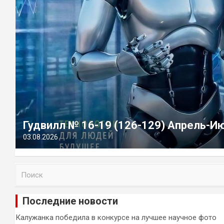
Гудвилл № 16-19 (126-129) Апрель-И
03.08.2026
П
о
и
Последние новости
с
к
Калужанка победила в конкурсе на лучшее научное фото