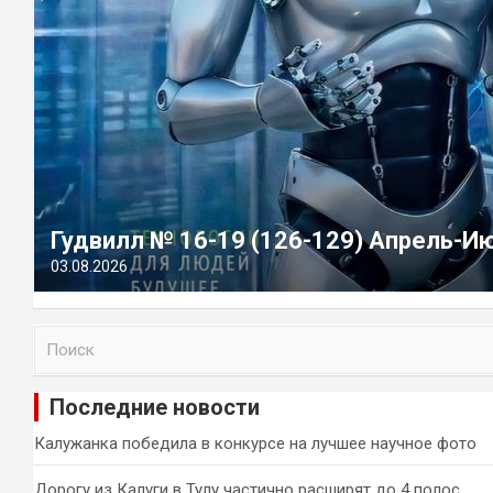
Гудвилл № 16-19 (126-129) Апрель-И
03.08.2026
П
о
и
Последние новости
с
к
Калужанка победила в конкурсе на лучшее научное фото
Дорогу из Калуги в Тулу частично расширят до 4 полос