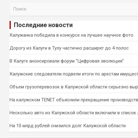
П
о
и
Последние новости
с
к
Калужанка победила в конкурсе на лучшее научное фото
Дорогу из Калуги в Тулу частично расширят до 4 полос
В Калуге анонсировали форум “Цифровая эволюция”
Калужские следователи подвели итоги по арестам имущес
Объем грузоперевозок в Калужской области серьезно вы
На калужском TENET объяснили прекращение производств
Несколько авто из Калужской области включили в список 
На 10 млрд рублей снизился долг Калужской области