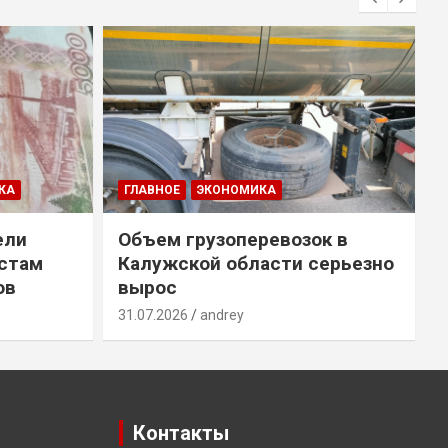
КА
ГЛАВНОЕ
ЭКОНОМИКА
ели
Объем грузоперевозок в
естам
Калужской области серьезно
ов
вырос
31.07.2026
andrey
3
Контакты