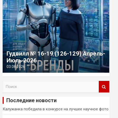
Гудвилл № 16-19 (126-129) Апрель-
Июль 2026
03.08.2026
П
о
и
Последние новости
с
к
Калужанка победила в конкурсе на лучшее научное фото