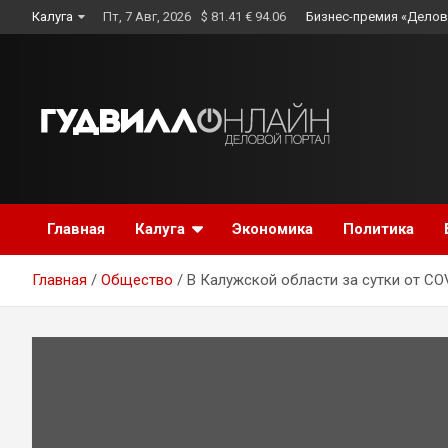
Skip
Калуга
Пт, 7 Авг, 2026
$ 81.41 € 94.06
Бизнес-премия «Делов
to
content
Главная
Калуга
Экономика
Политика
Главная
Общество
В Калужской области за сутки от CO