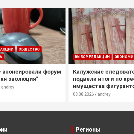
ДАКЦИИ
ОБЩЕСТВО
А
ВЫБОР РЕДАКЦИИ
ЭКОНОМИ
е анонсировали форум
Калужские следоват
ая эволюция”
подвели итоги по ар
имущества фигурант
andrey
03.08.2026
andrey
рии
Регионы