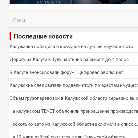
П
о
и
Последние новости
с
к
Калужанка победила в конкурсе на лучшее научное фото
Дорогу из Калуги в Тулу частично расширят до 4 полос
В Калуге анонсировали форум “Цифровая эволюция”
Калужские следователи подвели итоги по арестам имущес
Объем грузоперевозок в Калужской области серьезно вы
На калужском TENET объяснили прекращение производств
Несколько авто из Калужской области включили в список 
На 10 млрд рублей снизился долг Калужской области