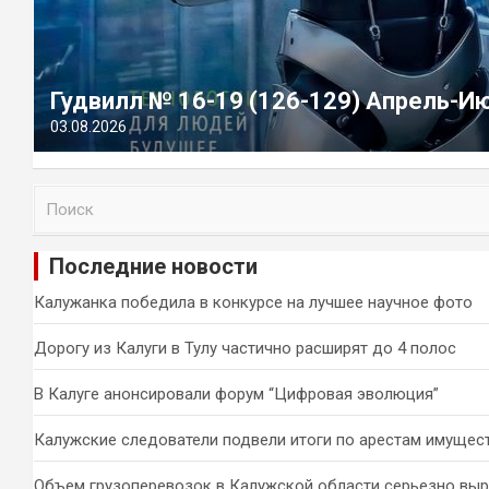
Гудвилл № 16-19 (126-129) Апрель-И
03.08.2026
П
о
и
Последние новости
с
к
Калужанка победила в конкурсе на лучшее научное фото
Дорогу из Калуги в Тулу частично расширят до 4 полос
В Калуге анонсировали форум “Цифровая эволюция”
Калужские следователи подвели итоги по арестам имущес
Объем грузоперевозок в Калужской области серьезно вы