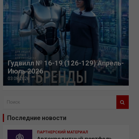
Гудвилл № 16-19 (126-129) Апрель-
Июль 2026
03.08.2026
П
о
и
Последние новости
с
к
ПАРТНЕРСКИЙ МАТЕРИАЛ
Автокредитный портфель