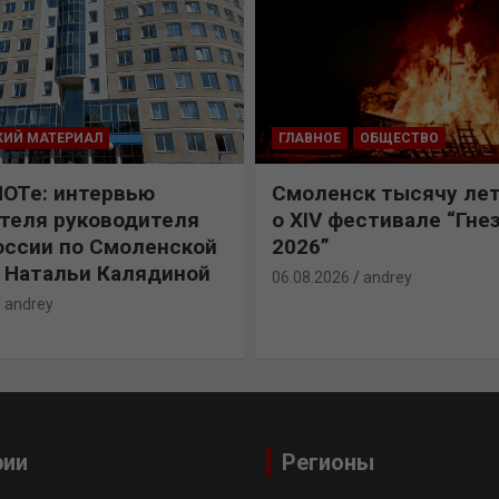
КИЙ МАТЕРИАЛ
ГЛАВНОЕ
ОБЩЕСТВО
ПОТе: интервью
Смоленск тысячу лет
теля руководителя
о XIV фестивале “Гне
ссии по Смоленской
2026”
 Натальи Калядиной
06.08.2026
andrey
andrey
рии
Регионы