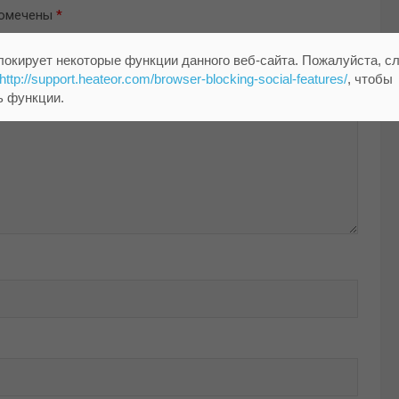
помечены
*
локирует некоторые функции данного веб-сайта. Пожалуйста, с
http://support.heateor.com/browser-blocking-social-features/
, чтобы
ь функции.