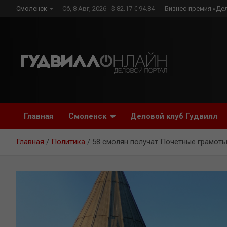
Skip
Смоленск
Сб, 8 Авг, 2026
$ 82.17 € 94.84
Бизнес-премия «Де
to
content
Главная
Смоленск
Деловой клуб Гудвилл
Главная
Политика
58 смолян получат Почетные грамоты