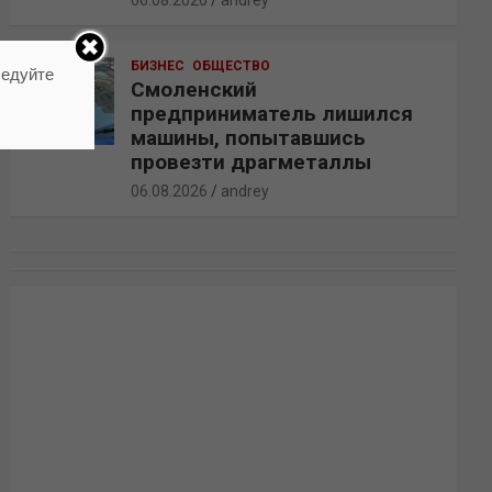
06.08.2026
andrey
БИЗНЕС
ОБЩЕСТВО
ледуйте
Смоленский
предприниматель лишился
машины, попытавшись
провезти драгметаллы
06.08.2026
andrey