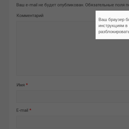
Ваш e-mail не будет опубликован.
Обязательные поля 
Комментарий
Ваш браузер б
инструкциям в
разблокироват
Имя
*
E-mail
*