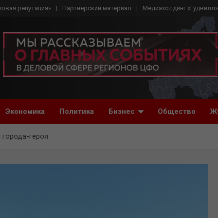
ловая репутация»
Партнерский материал
Медиахолдинг «Гудвилл»
Экономика
Политика
Бизнес
Общество
Ж
 города-героя