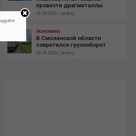
провезти драгметаллы
06.08.2026
andrey
ледуйте
ЭКОНОМИКА
В Смоленской области
сократился грузооборот
06.08.2026
andrey