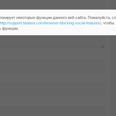
локирует некоторые функции данного веб-сайта. Пожалуйста, с
http://support.heateor.com/browser-blocking-social-features/
, чтобы
ь функции.