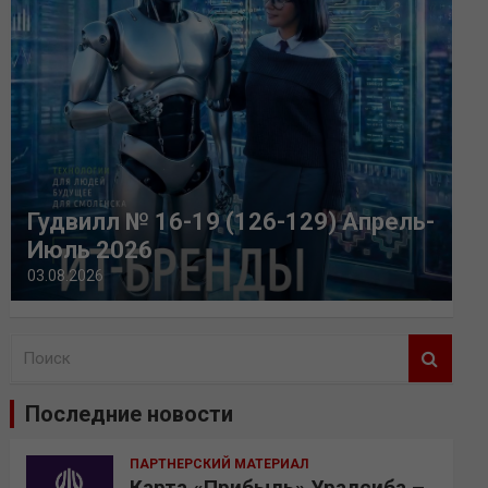
Гудвилл № 16-19 (126-129) Апрель-
Июль 2026
03.08.2026
П
о
и
Последние новости
с
к
ПАРТНЕРСКИЙ МАТЕРИАЛ
Карта «Прибыль» Уралсиба –