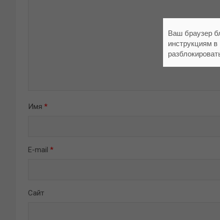
Ваш браузер б
инструкциям в
разблокироват
Имя
*
E-mail
*
Сайт