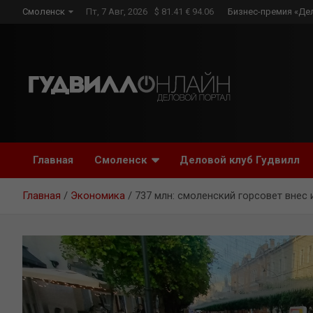
Skip
Смоленск
Пт, 7 Авг, 2026
$ 81.41 € 94.06
Бизнес-премия «Де
to
content
Главная
Смоленск
Деловой клуб Гудвилл
Главная
Экономика
737 млн: смоленский горсовет внес