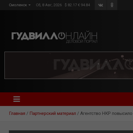
Skip
Смоленск
Сб, 8 Авг, 2026
$ 82.17 € 94.84
to
content
Главная
Партнерский материал
Агентство НКР повысило 