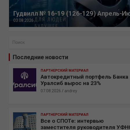
Гудвилл № 16-19 (126-129) Апрель-И
03.08.2026
П
о
и
Последние новости
с
к
ПАРТНЕРСКИЙ МАТЕРИАЛ
Автокредитный портфель Банка
Уралсиб вырос на 23%
07.08.2026
andrey
ПАРТНЕРСКИЙ МАТЕРИАЛ
Все о СПОТе: интервью
заместителя руководителя УФН