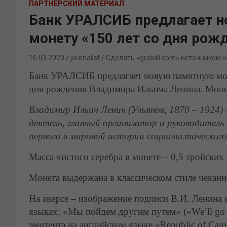
ПАРТНЕРСКИЙ МАТЕРИАЛ
Банк УРАЛСИБ предлагает н
монету «150 лет со дня рож
16.03.2020
journalist
Сделать «gudvill.com» источником 
Банк УРАЛСИБ предлагает новую памятную мон
дня рождения Владимира Ильича Ленина. Моне
Владимир Ильич Ленин (Ульянов
, 1870 – 1924
)
деятель, главный организатор и руководитель
первого в мировой истории социалистического
Масса чистого серебра в монете – 0,5 тройски
Монета выдержана в классическом стиле чеканн
На аверсе – изображение подписи В.И. Ленина 
языках: «Мы пойдем другим путем» («We’ll go a
эмитента на английском языке «Republic of Ca