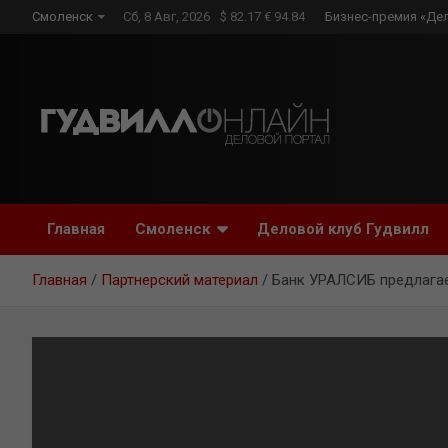
Skip
Смоленск
Сб, 8 Авг, 2026
$ 82.17 € 94.84
Бизнес-премия «Де
to
content
Главная
Смоленск
Деловой клуб Гудвилл
Главная
Партнерский материал
Банк УРАЛСИБ предлагае