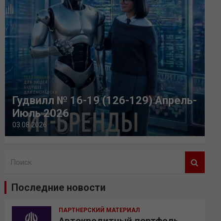
Гудвилл № 16-19 (126-129) Апрель-
Июль 2026
03.08.2026
П
о
и
Последние новости
с
к
ПАРТНЕРСКИЙ МАТЕРИАЛ
Автокредитный портфель