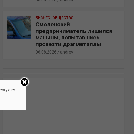
06.08.2026
andrey
БИЗНЕС
ОБЩЕСТВО
Смоленский
предприниматель лишился
машины, попытавшись
провезти драгметаллы
06.08.2026
andrey
ледуйте