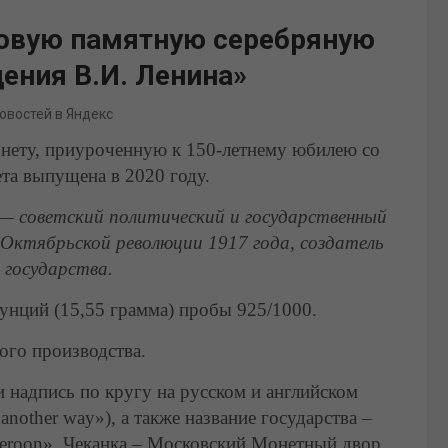
овую памятную серебряную
дения В.И. Ленина»
новостей в Яндекс
ету, приуроченную к 150-летнему юбилею со
та выпущена в 2020 году.
 — советский политический и государственный
 Октябрьской революции 1917 года, создатель
 государства.
х унций (15,55 грамма) пробы 925/1000.
ого производства.
и надпись по кругу на русском и английском
nother way»), а также название государства –
meroon». Чеканка – Московский Монетный двор