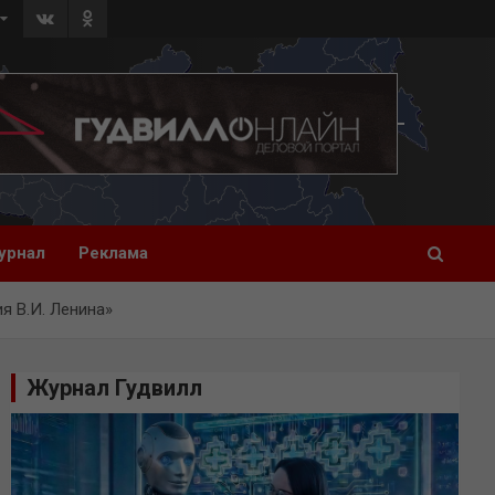
урнал
Реклама
я В.И. Ленина»
Журнал Гудвилл