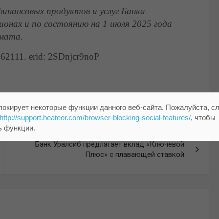
инансовых продуктов и услуг Банка
гионах и по состоянию на 1 июля 2025 года
мата.
111. erid: 2SDnjcr9noP
локирует некоторые функции данного веб-сайта. Пожалуйста, с
http://support.heateor.com/browser-blocking-social-features/
, чтобы
ь функции.
Банк Уралсиб предлагает вклад «Ключевой
Плюс» с плавающей ставкой