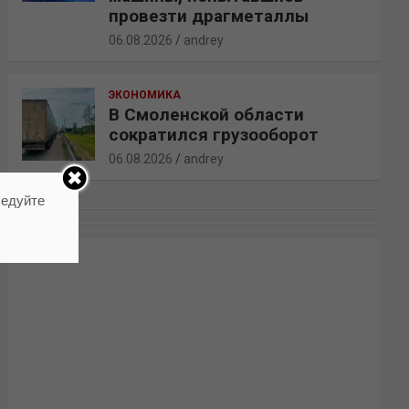
провезти драгметаллы
06.08.2026
andrey
ЭКОНОМИКА
В Смоленской области
сократился грузооборот
06.08.2026
andrey
ледуйте