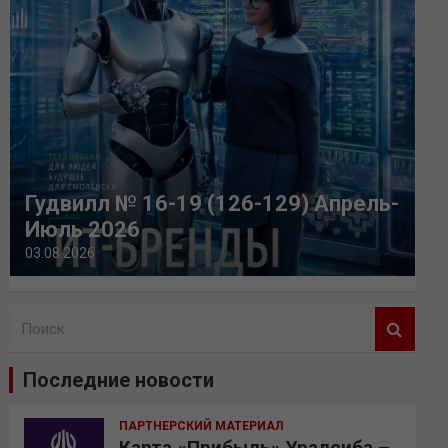
Гудвилл № 16-19 (126-129) Апрель-
Июль 2026
03.08.2026
П
о
и
Последние новости
с
к
ПАРТНЕРСКИЙ МАТЕРИАЛ
Карта «Прибыль» Уралсиба –