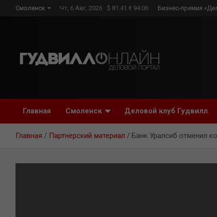
Skip
Смоленск
Чт, 6 Авг, 2026
$ 81.41 € 94.06
Бизнес-премия «Де
to
content
Главная
Смоленск
Деловой клуб Гудвилл
Главная
Партнерский материал
Банк Уралсиб отменил к