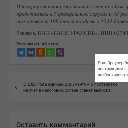
Интегрированная региональная сеть продаж ф
представлена в 7 федеральных округах и 48 ре
насчитывает 198 точек продаж и 1344 банко
Реклама. ПАО «БАНК УРАЛСИБ». ИНН 0274062
Рассказать об этом:
Ваш браузер б
инструкциям в
разблокироват
Навигация
С 2026 года единым документом о постановке
по
на учет в налоговом органе станет выписка
записям
Оставить комментарий