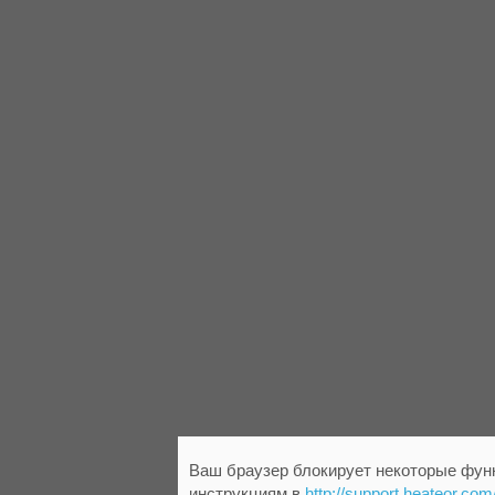
Ваш браузер блокирует некоторые функ
инструкциям в
http://support.heateor.com