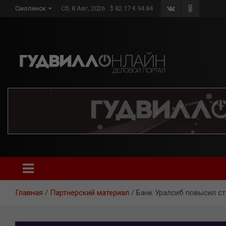
Skip
Смоленск
Сб, 8 Авг, 2026
$ 82.17 € 94.84
to
content
Главная
Партнерский материал
Банк Уралсиб повысил ст