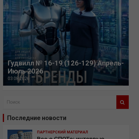
Гудвилл № 16-19 (126-129) Апрель-
Июль 2026
03.08.2026
П
о
и
Последние новости
с
к
ПАРТНЕРСКИЙ МАТЕРИАЛ
Все о СПОТе: интервью