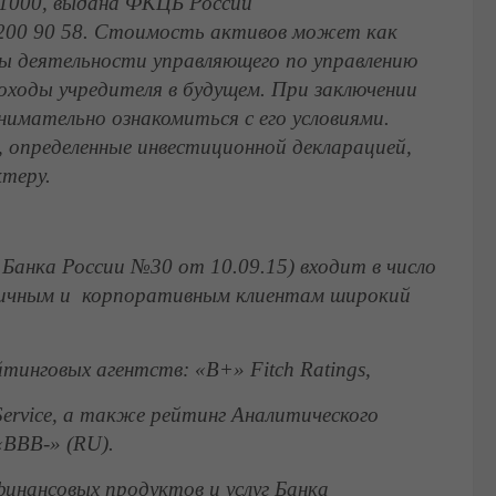
1000, выдана ФКЦБ России
0 200 90 58. Стоимость активов может как
ты деятельности управляющего по управлению
оходы учредителя в будущем. При заключении
нимательно ознакомиться с его условиями.
 определенные инвестиционной декларацией,
ктеру.
Банка России №30 от 10.09.15)
входит в число
зничным и корпоративным клиентам широкий
йтинговых агентств: «В+»
Fitch
Ratings
,
Service
,
а также рейтинг Аналитического
«ВВВ-» (
RU
).
инансовых продуктов и услуг Банка