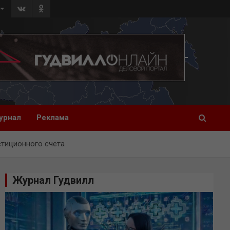
»
урнал
Реклама
стиционного счета
Журнал Гудвилл