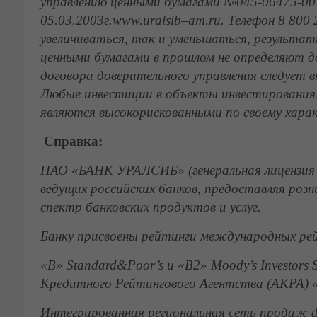
управлению ценными бумагами №045-06475-00
05.03.2003г.
www
.
uralsib
–
am
.
ru
. Телефон 8 80
увеличиваться, так и уменьшаться, результа
ценными бумагами в прошлом не определяют д
договора доверительного управления следует в
Любые инвестиции в объекты инвестирования,
являются высокорискованными по своему хара
Справка:
ПАО «БАНК УРАЛСИБ» (генеральная лицензия 
ведущих российских банков, предоставляя ро
спектр банковских продуктов и услуг.
Банку присвоены рейтинги международных ре
«
B
»
Standard
&
Poor
’
s
и «
B
2»
Moody
’
s
Investors
Кредитного Рейтингового Агентства (АКРА) 
Интегрированная региональная сеть продаж ф