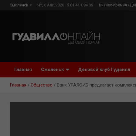
Skip
Смоленск
Чт, 6 Авг, 2026
$ 81.41 € 94.06
Бизнес-премия «Де
to
content
Главная
Смоленск
Деловой клуб Гудвилл
Главная
Общество
Банк УРАЛСИБ предлагает комплексн