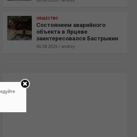
06.08.2026
andrey
ОБЩЕСТВО
Состоянием аварийного
объекта в Ярцеве
заинтересовался Бастрыкин
06.08.2026
andrey
ледуйте