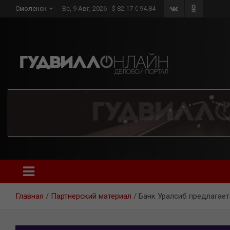
Skip
Смоленск
Вс, 9 Авг, 2026
$ 82.17 € 94.84
to
content
Главная
Партнерский материал
Банк Уралсиб предлагает