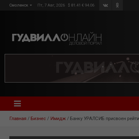
Skip
Смоленск
Пт, 7 Авг, 2026
$ 81.41 € 94.06
to
content
Главная
Бизнес
Имидж
Банку УРАЛСИБ присвоен рейтин