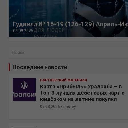
Гудвилл № 16-19 (126-129) Апрель-И
03.08.2026
П
о
и
Последние новости
с
к
ПАРТНЕРСКИЙ МАТЕРИАЛ
Карта «Прибыль» Уралсиба – в
Топ-3 лучших дебетовых карт с
кешбэком на летние покупки
06.08.2026
andrey