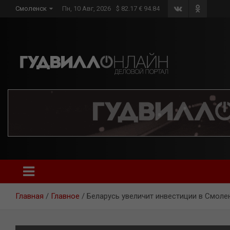
Skip
Смоленск
Пн, 10 Авг, 2026
$ 82.17 € 94.84
to
content
Главная
Главное
Беларусь увеличит инвестиции в Смоле