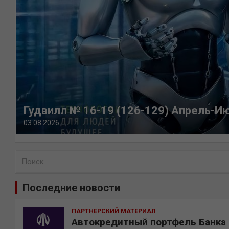
Гудвилл № 16-19 (126-129) Апрель-И
03.08.2026
П
о
и
Последние новости
с
к
ПАРТНЕРСКИЙ МАТЕРИАЛ
Автокредитный портфель Банка