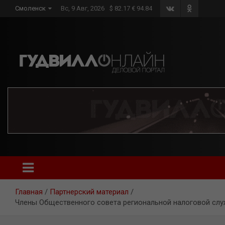
Skip
Смоленск
Вс, 9 Авг, 2026
$ 82.17 € 94.84
to
content
Главная
Партнерский материал
Члены Общественного совета региональной налоговой сл