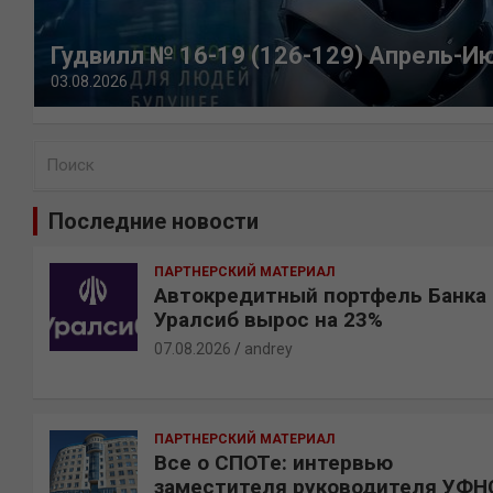
Гудвилл № 16-19 (126-129) Апрель-И
03.08.2026
П
о
и
Последние новости
с
к
ПАРТНЕРСКИЙ МАТЕРИАЛ
Автокредитный портфель Банка
Уралсиб вырос на 23%
07.08.2026
andrey
ПАРТНЕРСКИЙ МАТЕРИАЛ
Все о СПОТе: интервью
заместителя руководителя УФН