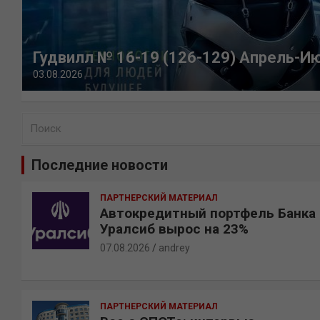
Гудвилл № 16-19 (126-129) Апрель-И
03.08.2026
П
о
и
Последние новости
с
к
ПАРТНЕРСКИЙ МАТЕРИАЛ
Автокредитный портфель Банка
Уралсиб вырос на 23%
07.08.2026
andrey
ПАРТНЕРСКИЙ МАТЕРИАЛ