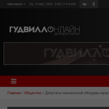
Skip
Смоленск
Пн, 10 Авг, 2026
$ 82.17 € 94.84
to
content
Главная
Общество
Депутаты смоленской облдумы прок