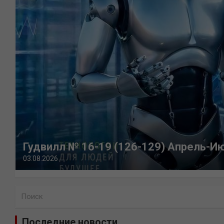
Гудвилл № 16-19 (126-129) Апрель-И
03.08.2026
П
о
и
Последние новости
с