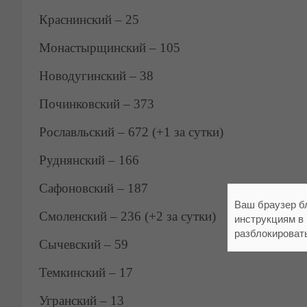
Краснинский – 25
Монастырщинский – 105
Новодугинский – 38
Починковский – 373
Рославльский – 672 (+1 за сутки)
Руднянский – 166
Сафоновский – 187
Ваш браузер б
Смоленский – 236 (+2 за сутки)
инструкциям в
разблокироват
Сычевский – 59
Темкинский – 17
Угранский – 13