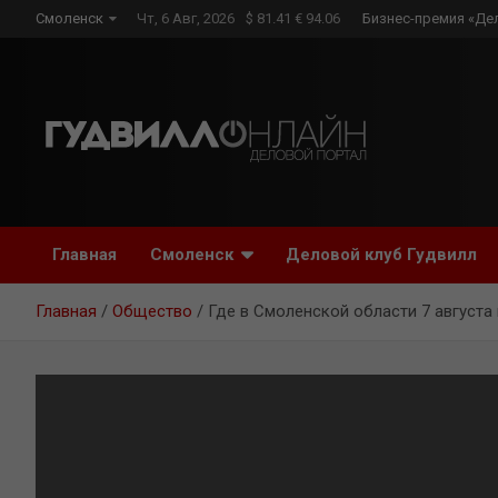
Skip
Смоленск
Чт, 6 Авг, 2026
$ 81.41 € 94.06
Бизнес-премия «Де
to
content
Главная
Смоленск
Деловой клуб Гудвилл
Главная
Общество
Где в Смоленской области 7 августа