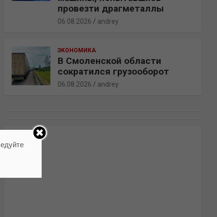
провезти драгметаллы
06.08.2026
andrey
ЭКОНОМИКА
В Смоленской области
сократился грузооборот
06.08.2026
andrey
ледуйте