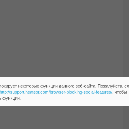
локирует некоторые функции данного веб-сайта. Пожалуйста, с
http://support.heateor.com/browser-blocking-social-features/
, чтобы
ь функции.