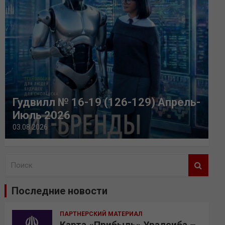
Гудвилл № 16-19 (126-129) Апрель-
Июль 2026
03.08.2026
П
о
и
Последние новости
с
к
ПАРТНЕРСКИЙ МАТЕРИАЛ
Карта «Прибыль» Уралсиба –