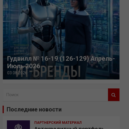
Гудвилл № 16-19 (126-129) Апрель-
Июль 2026
03.08.2026
П
о
и
Последние новости
с
к
ПАРТНЕРСКИЙ МАТЕРИАЛ
Автокредитный портфель