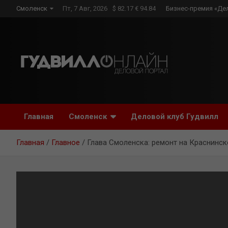
Skip
Смоленск
Пт, 7 Авг, 2026
$ 82.17 € 94.84
Бизнес-премия «Де
to
content
Главная
Смоленск
Деловой клуб Гудвилл
Главная
Главное
Глава Смоленска: ремонт на Краснинс