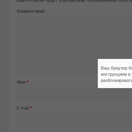
Ваш e-mail не будет опубликован.
Обязательные поля 
Комментарий
Ваш браузер б
инструкциям в
разблокироват
Имя
*
E-mail
*