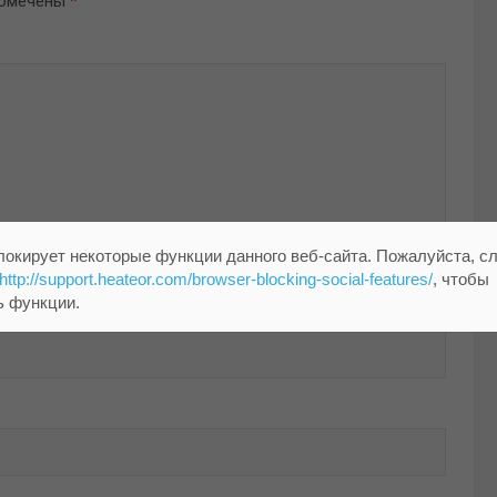
помечены
*
локирует некоторые функции данного веб-сайта. Пожалуйста, с
http://support.heateor.com/browser-blocking-social-features/
, чтобы
ь функции.