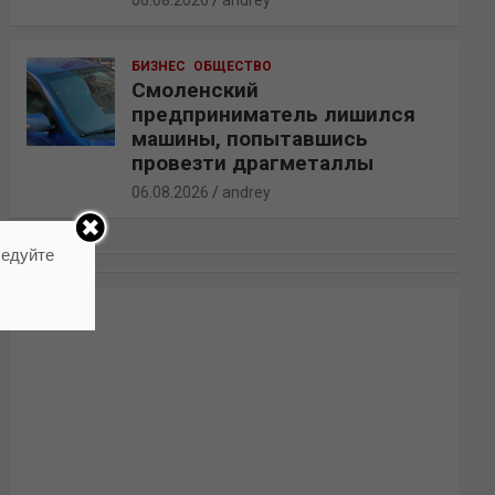
06.08.2026
andrey
БИЗНЕС
ОБЩЕСТВО
Смоленский
предприниматель лишился
машины, попытавшись
провезти драгметаллы
06.08.2026
andrey
ледуйте